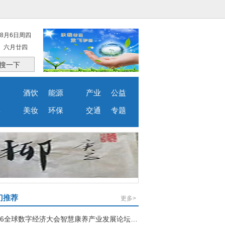
8月6日周四
六月廿四
搜一下
品
酒饮
能源
产业
公益
婴
美妆
环保
交通
专题
门推荐
更多>
2026全球数字经济大会智慧康养产业发展论坛在京举行