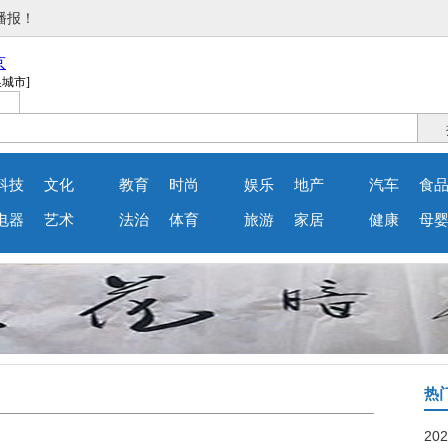
代播报！
科技
文化
教育
时尚
娱乐
地产
汽车
食
电器
艺术
法治
体育
旅游
家居
健康
母
热