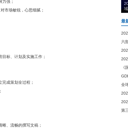
解力强；
荣
领
，对市场敏锐，心思细腻；
最
六
营目标、计划及实施工作；
2
《
立完成策划全过程；
；
第
清晰、流畅的撰写文稿；