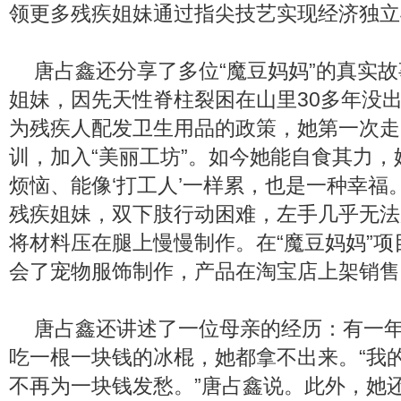
领更多残疾姐妹通过指尖技艺实现经济独立
唐占鑫还分享了多位“魔豆妈妈”的真实
姐妹，因先天性脊柱裂困在山里30多年没
为残疾人配发卫生用品的政策，她第一次走
训，加入“美丽工坊”。如今她能自食其力，
烦恼、能像‘打工人’一样累，也是一种幸福
残疾姐妹，双下肢行动困难，左手几乎无法
将材料压在腿上慢慢制作。在“魔豆妈妈”
会了宠物服饰制作，产品在淘宝店上架销售
唐占鑫还讲述了一位母亲的经历：有一
吃一根一块钱的冰棍，她都拿不出来。“我
不再为一块钱发愁。”唐占鑫说。此外，她