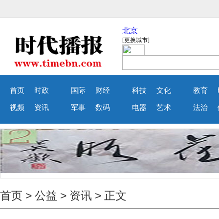
首页
时政
国际
财经
科技
文化
教育
视频
资讯
军事
数码
电器
艺术
法治
首页
>
公益
>
资讯
> 正文