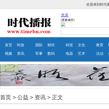
欢迎来到
首页
时政
国际
财经
科技
文化
教育
视频
资讯
军事
数码
电器
艺术
法治
首页
>
公益
>
资讯
> 正文