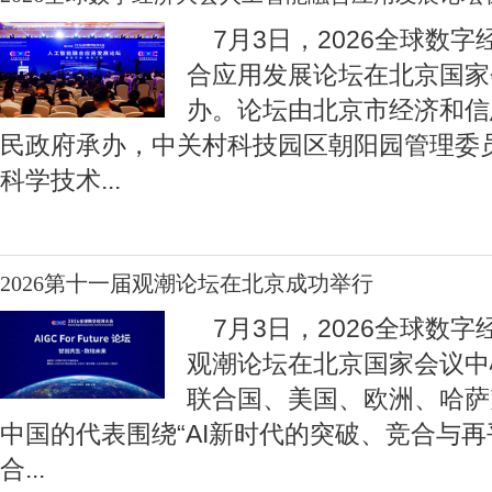
7月3日，2026全球数字
合应用发展论坛在北京国家
办。论坛由北京市经济和信
民政府承办，中关村科技园区朝阳园管理委
科学技术
...
2026第十一届观潮论坛在北京成功举行
7月3日，2026全球数字
观潮论坛在北京国家会议中
联合国、美国、欧洲、哈萨
中国的代表围绕“AI新时代的突破、竞合与再
合
...