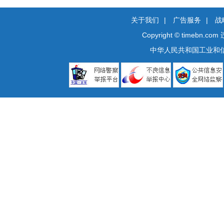
关于我们
|
广告服务
|
战
Copyright © timebn.com
中华人民共和国工业和