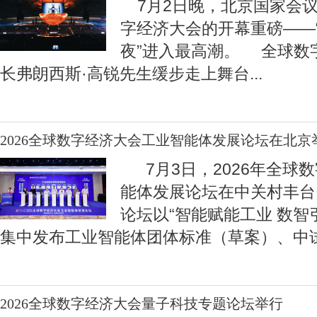
7月2日晚，北京国家会议中
字经济大会的开幕重磅——
夜”进入最高潮。 全球数
长弗朗西斯·高锐先生缓步走上舞台
...
2026全球数字经济大会工业智能体发展论坛在北京
7月3日，2026年全球
能体发展论坛在中关村丰台
论坛以“智能赋能工业 数智
集中发布工业智能体团体标准（草案）、中
2026全球数字经济大会量子科技专题论坛举行