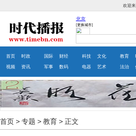
首页
时政
国际
财经
科技
文化
教育
视频
资讯
军事
数码
电器
艺术
法治
首页
>
专题
>
教育
> 正文